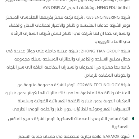
الطاقة HENG PDU . وشاشات العرض AYN DISPLAY
شركة GES ENGINEERING : شركة تركية تتميز بفريقها الهندسي المتميز
توفر الشركة خدمات الهندسة والانتاج والاختبار لقطاعات الدفاع والفضاء
والسيارات .كما ان لها شراكة في الانتاج لبعض شركات السيارات الرائدة
في الاتحاد الاوروبي
شركة ZHONG TIAN GROUP : شركة صينية حاصلة على جوائز عديدة في
مجال تصنيع الاسلحة والكاميرات والطائرات المسلحة تمتلك مجموعة
خاصة بها مميزة من المدرعات والسيارات الدفاعية اضافة الى ستر النجاة
والخوذات المضادة للرصاص
شركة FORWIN TECHNOLOGY : توفر الشركة مجموعة متنوعة من
المنتجات والانظمة المتطورة بما في ذلك طائرات الهليكوبتر بدون طيار و
المركبات الجوية بدون طيار والانظمة الكهربائية الضوئية وسلسلة
الكبسولات الكهروضوئية للطائرات بدون طيار وانظمة الوعي الظرفي
شركة سامح الشيمي للمهمات العسكرية :توفر الشركة جميع الملابس
العسكرية
شركة EARMOR .علامة تجارية متخصصة في معدات حماية السمع