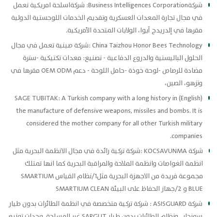
شركةBusiness Intelligences Corporation: شركةاسلحة امريكية تعمل
في مجال تجارة المعدات العسكرية وتقديم الخدمات اللوجستية الدولية
مقرها في إلدريدج آيوا، الولايات المتحدة الأمريكية.
China Taizhou Honor Bees Technology :شركة صينية تعمل في مجال
الحلول الباليستية والدروع الدفاعية - تصنيع: معدات تكتيكية -سترة
مضادة للرصاص -لوحة خوذة -حامل اللوحة - دعم OEM ODM مقرها في
ونزهو، الصين،
(English) SAGE TUBITAK: A Turkish company with a long history in
the manufacture of defensive weapons, missiles and bombs. It is
considered the mother company for all other Turkish military
companies.
شركة KOCSAVUNMA :شركة تركية رائدة في مجال الانظمة البحرية مثل
انظمة الغواصات وانظمة الملاحة والمراقبة البحرية كما انها تمتلك
مجموعة فريدة من الاجهزة البحرية مثل1/نظام القياس SMARTIUM
BLUE و 2/جهاز الحفاظ على البيئة SMARTIUM CLEAN
شركة ASISGUARD : شركة تركية متخصصة في انظمة الطائرات بدون طيار
سونجار . ونظام الطائرات بدون طيار SARGUT غير المسلحة. وحدات توزيع