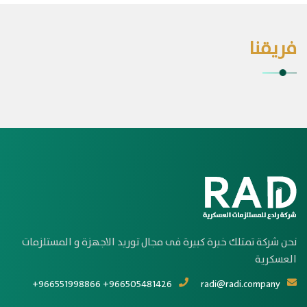
فريقنا
نحن شركة تمتلك خبرة كبيرة فى مجال توريد الاجهزة و المستلزمات
العسكرية
+966551998866 +966505481426
radi@radi.company